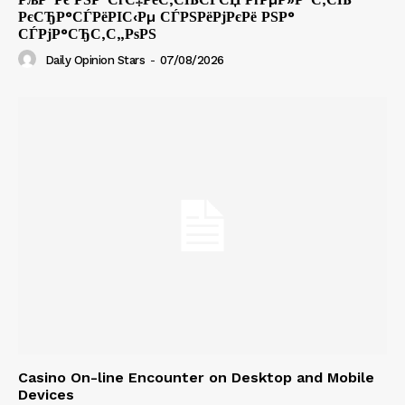
РєСЂР°СЃРёРІС‹Рµ СЃРЅРёРјРєРё РЅР°
СЃРјР°СЂС‚С„РѕРЅ
Daily Opinion Stars
-
07/08/2026
Casino On-line Encounter on Desktop and Mobile
Devices