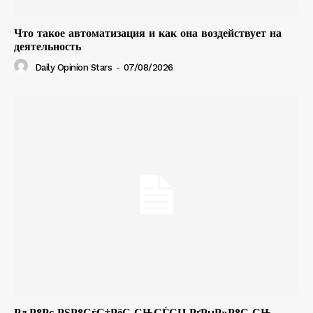
Что такое автоматизация и как она воздействует на
деятельность
Daily Opinion Stars
-
07/08/2026
РљР°Рє РЅР°СѓС‡РёС‚СЊСЃСЏ РґРµР»Р°С‚СЊ