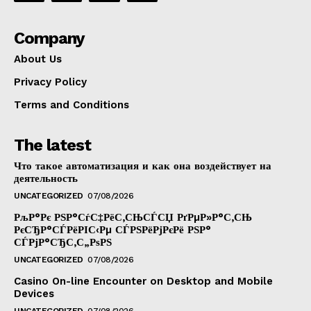
Company
About Us
Privacy Policy
Terms and Conditions
The latest
Что такое автоматизация и как она воздействует на
деятельность
UNCATEGORIZED
07/08/2026
РљР°Рє РЅР°СѓС‡РёС‚СЊСЃСЏ РґРµР»Р°С‚СЊ
РєСЂР°СЃРёРІС‹Рµ СЃРЅРёРјРєРё РЅР°
СЃРјР°СЂС‚С„РѕРЅ
UNCATEGORIZED
07/08/2026
Casino On-line Encounter on Desktop and Mobile
Devices