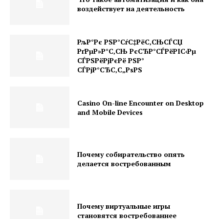
воздействует на деятельность
РљР°Рє РЅР°СѓС‡РёС‚СЊСЃСЏ
РґРµР»Р°С‚СЊ РєСЂР°СЃРёРІС‹Рµ
СЃРЅРёРјРєРё РЅР°
СЃРјР°СЂС‚С„РѕРЅ
Casino On-line Encounter on Desktop
and Mobile Devices
Почему собирательство опять
делается востребованным
Почему виртуальные игры
становятся востребованнее