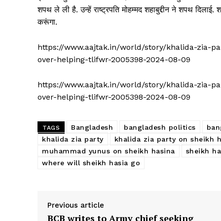
शपथ ले ली है. उन्हें राष्ट्रपति मोहम्मद शहाबुद्दीन ने शपथ दिलाई
करूंगा.
https://www.aajtak.in/world/story/khalida-zia-p
over-helping-tlifwr-2005398-2024-08-09
https://www.aajtak.in/world/story/khalida-zia-p
over-helping-tlifwr-2005398-2024-08-09
Bangladesh
bangladesh politics
ban
TAGS
khalida zia party
khalida zia party on sheikh h
muhammad yunus on sheikh hasina
sheikh ha
where will sheikh hasia go
Previous article
BCB writes to Army chief seeking