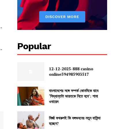
d-
Popular
d-
12-12-2025-888 casino
online594985903517
বাংলাদেশের সঙ্গে সম্পর্ক কোনদিকে যাবে
‘সিদ্ধান্তটা ভারতকে নিতে হবে’: শামা
ওবায়েদ
মির্জা ফখরুলই কি বঙ্গভবনের নতুন বাসিন্দা
হচ্ছেন?