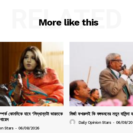
RELATED
More like this
সম্পর্ক কোনদিকে যাবে ‘সিদ্ধান্তটা ভারতকে
মির্জা ফখরুলই কি বঙ্গভবনের নতুন বাসিন্দা 
ওবায়েদ
Daily Opinion Stars
-
06/08/20
on Stars
-
06/08/2026