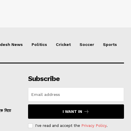
adesh News
Politics
Cricket
Soccer
Sports
Subscribe
তকে নিতে
I WANT IN
I've read and accept the
Privacy Policy
.