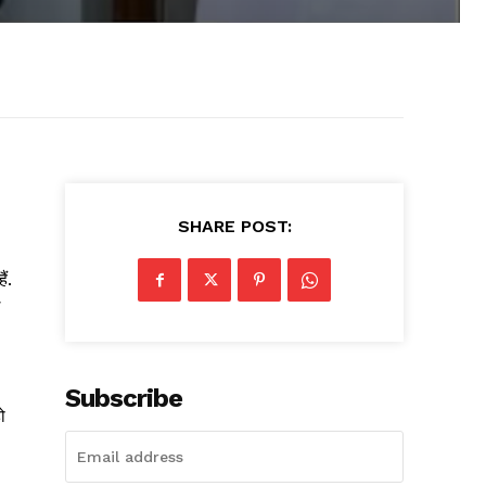
SHARE POST:
ं.
Subscribe
ो