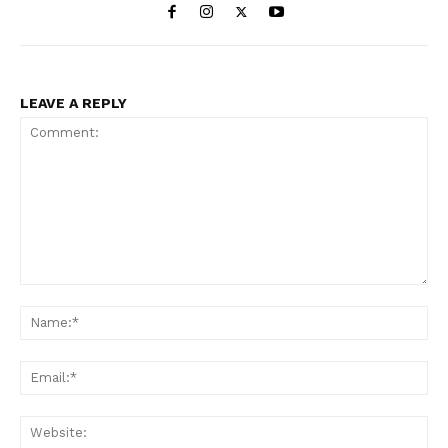
LEAVE A REPLY
Comment:
Na
Ema
Web