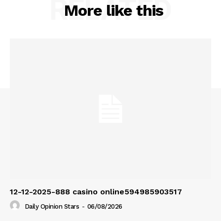
RELATED
More like this
12-12-2025-888 casino online594985903517
Daily Opinion Stars
-
06/08/2026