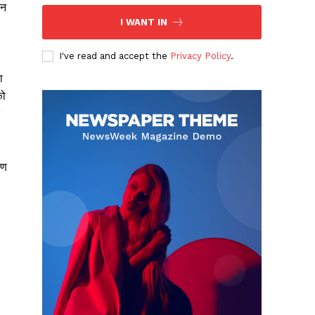
कन
I WANT IN
I've read and accept the
Privacy Policy
.
ा
को
षण