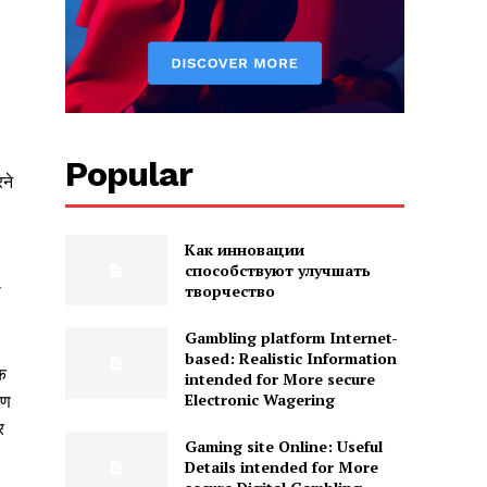
Popular
रने
Как инновации
способствуют улучшать
творчество
ी
Gambling platform Internet-
based: Realistic Information
ि
intended for More secure
Electronic Wagering
षण
र
Gaming site Online: Useful
Details intended for More