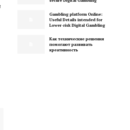
secure Digital Gambling
न
Gambling platform Online:
Useful Details intended for
Lower-risk Digital Gambling
Как технические решения
помогают развивать
креативность