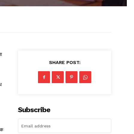
या
SHARE POST:
ि
Subscribe
िक