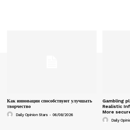
Как инновации способствуют улучшать
Gambling pl
творчество
Realistic I
More secure
Daily Opinion Stars
-
06/08/2026
Daily Opini